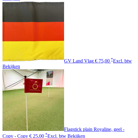
*
GV Land Vlag
€ 75,00
Excl. btw
Bekijken
Flagstick plain Royaline, geel -
*
Copy - Copy
€ 25,00
Excl. btw
Bekijken