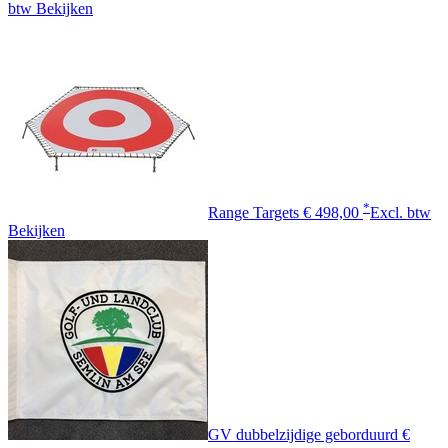
btw
Bekijken
*
Range Targets
€ 498,00
Excl. btw
Bekijken
GV dubbelzijdige geborduurd
€