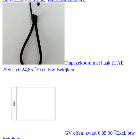
Trapezekoord met haak (UAE
*
25Stk.)
€ 24,85
Excl. btw
Bekijken
*
GV effen, zwart
€ 85,00
Excl. btw
Bekijken