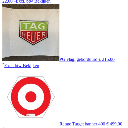
22,00
Excl. btw
Bekijken
PG vlag, geborduurd
€ 215,00
*
Excl. btw
Bekijken
Range Target banner 400
€ 499,00