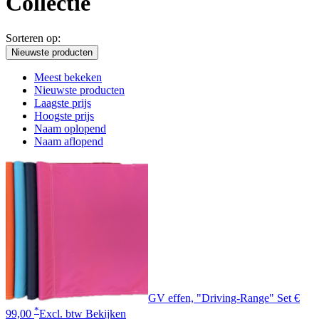
Collectie
Sorteren op:
Nieuwste producten
Meest bekeken
Nieuwste producten
Laagste prijs
Hoogste prijs
Naam oplopend
Naam aflopend
GV effen, "Driving-Range" Set
€
*
99,00
Excl. btw
Bekijken