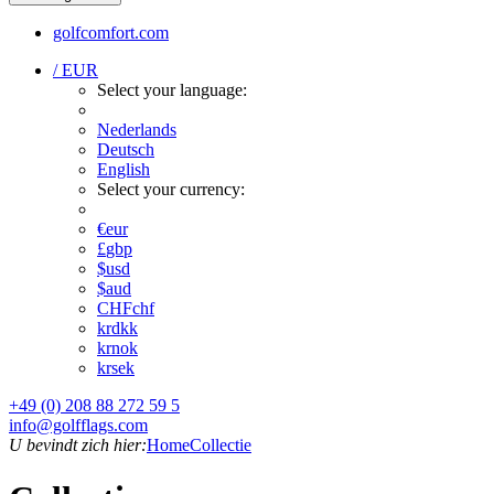
golfcomfort.com
/ EUR
Select your language:
Nederlands
Deutsch
English
Select your currency:
€
eur
£
gbp
$
usd
$
aud
CHF
chf
kr
dkk
kr
nok
kr
sek
+49 (0) 208 88 272 59 5
info@golfflags.com
U bevindt zich hier:
Home
Collectie