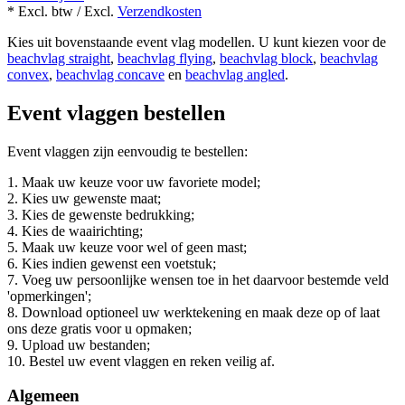
* Excl. btw / Excl.
Verzendkosten
Kies uit bovenstaande event vlag modellen. U kunt kiezen voor de
beachvlag straight
,
beachvlag flying
,
beachvlag block
,
beachvlag
convex
,
beachvlag concave
en
beachvlag angled
.
Event vlaggen bestellen
Event vlaggen zijn eenvoudig te bestellen:
1. Maak uw keuze voor uw favoriete model;
2. Kies uw gewenste maat;
3. Kies de gewenste bedrukking;
4. Kies de waairichting;
5. Maak uw keuze voor wel of geen mast;
6. Kies indien gewenst een voetstuk;
7. Voeg uw persoonlijke wensen toe in het daarvoor bestemde veld
'opmerkingen';
8. Download optioneel uw werktekening en maak deze op of laat
ons deze gratis voor u opmaken;
9. Upload uw bestanden;
10. Bestel uw event vlaggen en reken veilig af.
Algemeen