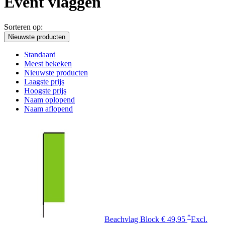
Event vlaggen
Sorteren op:
Nieuwste producten
Standaard
Meest bekeken
Nieuwste producten
Laagste prijs
Hoogste prijs
Naam oplopend
Naam aflopend
*
Beachvlag Block
€ 49,95
Excl.