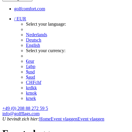
golfcomfort.com
/ EUR
Select your language:
Nederlands
Deutsch
English
Select your currency:
€
eur
£
gbp
$
usd
$
aud
CHF
chf
kr
dkk
kr
nok
kr
sek
+49 (0) 208 88 272 59 5
info@golfflags.com
U bevindt zich hier:
Home
Event vlaggen
Event vlaggen