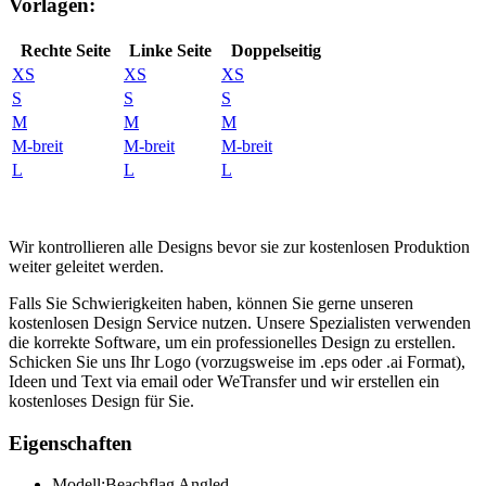
Vorlagen:
Rechte Seite
Linke Seite
Doppelseitig
XS
XS
XS
S
S
S
M
M
M
M-breit
M-breit
M-breit
L
L
L
Wir kontrollieren alle Designs bevor sie zur kostenlosen Produktion
weiter geleitet werden.
Falls Sie Schwierigkeiten haben, können Sie gerne unseren
kostenlosen Design Service nutzen. Unsere Spezialisten verwenden
die korrekte Software, um ein professionelles Design zu erstellen.
Schicken Sie uns Ihr Logo (vorzugsweise im .eps oder .ai Format),
Ideen und Text via email oder WeTransfer und wir erstellen ein
kostenloses Design für Sie.
Eigenschaften
Modell:
Beachflag Angled