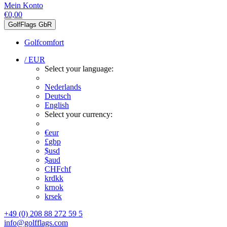
Mein Konto
€0,00
GolfFlags GbR
Golfcomfort
/ EUR
Select your language:
Nederlands
Deutsch
English
Select your currency:
€
eur
£
gbp
$
usd
$
aud
CHF
chf
kr
dkk
kr
nok
kr
sek
+49 (0) 208 88 272 59 5
info@golfflags.com