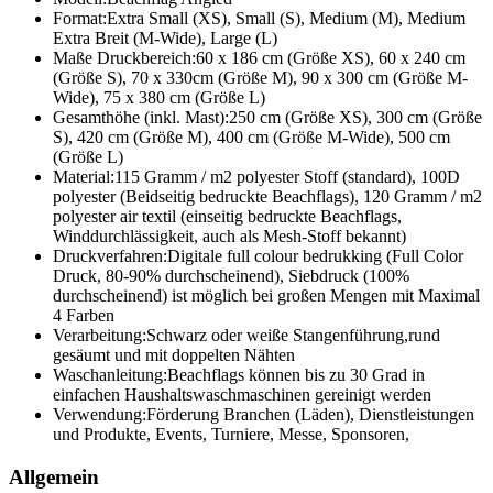
Format:
Extra Small (XS), Small (S), Medium (M), Medium
Extra Breit (M-Wide), Large (L)
Maße Druckbereich:
60 x 186 cm (Größe XS), 60 x 240 cm
(Größe S), 70 x 330cm (Größe M), 90 x 300 cm (Größe M-
Wide), 75 x 380 cm (Größe L)
Gesamthöhe (inkl. Mast):
250 cm (Größe XS), 300 cm (Größe
S), 420 cm (Größe M), 400 cm (Größe M-Wide), 500 cm
(Größe L)
Material:
115 Gramm / m2 polyester Stoff (standard), 100D
polyester (Beidseitig bedruckte Beachflags), 120 Gramm / m2
polyester air textil (einseitig bedruckte Beachflags,
Winddurchlässigkeit, auch als Mesh-Stoff bekannt)
Druckverfahren:
Digitale full colour bedrukking (Full Color
Druck, 80-90% durchscheinend), Siebdruck (100%
durchscheinend) ist möglich bei großen Mengen mit Maximal
4 Farben
Verarbeitung:
Schwarz oder weiße Stangenführung,rund
gesäumt und mit doppelten Nähten
Waschanleitung:
Beachflags können bis zu 30 Grad in
einfachen Haushaltswaschmaschinen gereinigt werden
Verwendung:
Förderung Branchen (Läden), Dienstleistungen
und Produkte, Events, Turniere, Messe, Sponsoren,
Allgemein