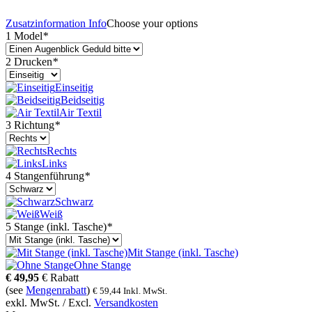
Zusatzinformation
Info
Choose your options
1 Model
*
2 Drucken
*
Einseitig
Beidseitig
Air Textil
3 Richtung
*
Rechts
Links
4 Stangenführung
*
Schwarz
Weiß
5 Stange (inkl. Tasche)
*
Mit Stange (inkl. Tasche)
Ohne Stange
€
49,95
€
Rabatt
(see
Mengenrabatt
)
€
59,44
Inkl. MwSt.
exkl. MwSt. / Excl.
Versandkosten