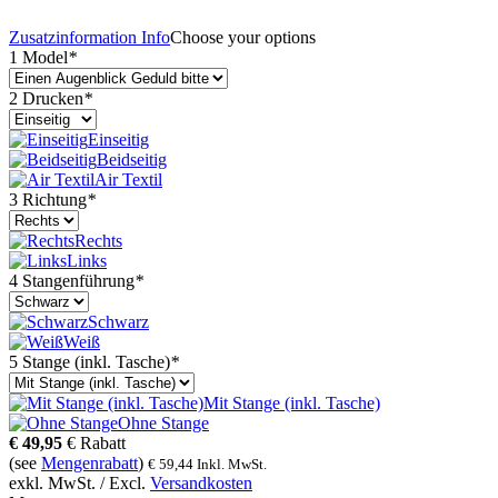
Zusatzinformation
Info
Choose your options
1 Model
*
2 Drucken
*
Einseitig
Beidseitig
Air Textil
3 Richtung
*
Rechts
Links
4 Stangenführung
*
Schwarz
Weiß
5 Stange (inkl. Tasche)
*
Mit Stange (inkl. Tasche)
Ohne Stange
€
49,95
€
Rabatt
(see
Mengenrabatt
)
€
59,44
Inkl. MwSt.
exkl. MwSt. / Excl.
Versandkosten