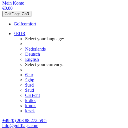
Mein Konto
€0,00
GolfFlags GbR
Golfcomfort
/ EUR
Select your language:
Nederlands
Deutsch
English
Select your currency:
€
eur
£
gbp
$
usd
$
aud
CHF
chf
kr
dkk
kr
nok
kr
sek
+49 (0) 208 88 272 59 5
info@golfflags.com