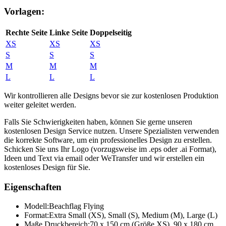
Vorlagen:
Rechte Seite
Linke Seite
Doppelseitig
XS
XS
XS
S
S
S
M
M
M
L
L
L
Wir kontrollieren alle Designs bevor sie zur kostenlosen Produktion
weiter geleitet werden.
Falls Sie Schwierigkeiten haben, können Sie gerne unseren
kostenlosen Design Service nutzen. Unsere Spezialisten verwenden
die korrekte Software, um ein professionelles Design zu erstellen.
Schicken Sie uns Ihr Logo (vorzugsweise im .eps oder .ai Format),
Ideen und Text via email oder WeTransfer und wir erstellen ein
kostenloses Design für Sie.
Eigenschaften
Modell:
Beachflag Flying
Format:
Extra Small (XS), Small (S), Medium (M), Large (L)
Maße Druckbereich:
70 x 150 cm (Größe XS), 90 x 180 cm