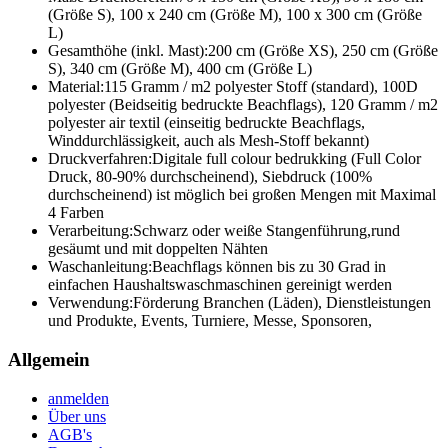
(Größe S), 100 x 240 cm (Größe M), 100 x 300 cm (Größe
L)
Gesamthöhe (inkl. Mast):
200 cm (Größe XS), 250 cm (Größe
S), 340 cm (Größe M), 400 cm (Größe L)
Material:
115 Gramm / m2 polyester Stoff (standard), 100D
polyester (Beidseitig bedruckte Beachflags), 120 Gramm / m2
polyester air textil (einseitig bedruckte Beachflags,
Winddurchlässigkeit, auch als Mesh-Stoff bekannt)
Druckverfahren:
Digitale full colour bedrukking (Full Color
Druck, 80-90% durchscheinend), Siebdruck (100%
durchscheinend) ist möglich bei großen Mengen mit Maximal
4 Farben
Verarbeitung:
Schwarz oder weiße Stangenführung,rund
gesäumt und mit doppelten Nähten
Waschanleitung:
Beachflags können bis zu 30 Grad in
einfachen Haushaltswaschmaschinen gereinigt werden
Verwendung:
Förderung Branchen (Läden), Dienstleistungen
und Produkte, Events, Turniere, Messe, Sponsoren,
Allgemein
anmelden
Über uns
AGB's