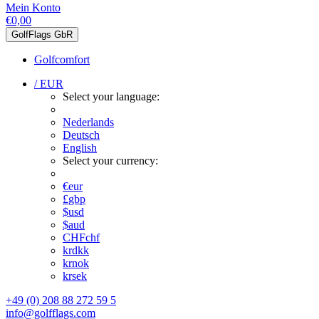
Mein Konto
€0,00
GolfFlags GbR
Golfcomfort
/ EUR
Select your language:
Nederlands
Deutsch
English
Select your currency:
€
eur
£
gbp
$
usd
$
aud
CHF
chf
kr
dkk
kr
nok
kr
sek
+49 (0) 208 88 272 59 5
info@golfflags.com