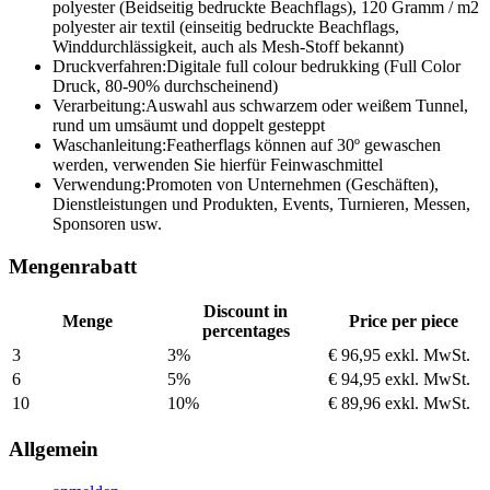
polyester (Beidseitig bedruckte Beachflags), 120 Gramm / m2
polyester air textil (einseitig bedruckte Beachflags,
Winddurchlässigkeit, auch als Mesh-Stoff bekannt)
Druckverfahren:
Digitale full colour bedrukking (Full Color
Druck, 80-90% durchscheinend)
Verarbeitung:
Auswahl aus schwarzem oder weißem Tunnel,
rund um umsäumt und doppelt gesteppt
Waschanleitung:
Featherflags können auf 30º gewaschen
werden, verwenden Sie hierfür Feinwaschmittel
Verwendung:
Promoten von Unternehmen (Geschäften),
Dienstleistungen und Produkten, Events, Turnieren, Messen,
Sponsoren usw.
Mengenrabatt
Discount in
Menge
Price per piece
percentages
3
3%
€ 96,95
exkl. MwSt.
6
5%
€ 94,95
exkl. MwSt.
10
10%
€ 89,96
exkl. MwSt.
Allgemein