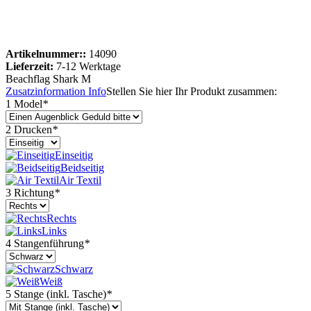
Artikelnummer::
14090
Lieferzeit:
7-12 Werktage
Beachflag Shark M
Zusatzinformation
Info
Stellen Sie hier Ihr Produkt zusammen:
1 Model
*
2 Drucken
*
Einseitig
Beidseitig
Air Textil
3 Richtung
*
Rechts
Links
4 Stangenführung
*
Schwarz
Weiß
5 Stange (inkl. Tasche)
*