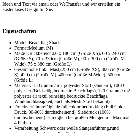
Ideen und Text via email oder WeTransfer und wir erstellen ein
kostenloses Design für Sie.
Eigenschaften
Modell:
Beachflag Shark
Format:
Medium (M)
Maße Druckbereich:
60 x 186 cm (Größe XS), 60 x 240 cm
(Größe S), 70 x 330cm (Größe M), 90 x 300 cm (Größe M-
Wide), 75 x 380 cm (Größe L)
Gesamthöhe (inkl. Mast):
250 cm (Größe XS), 300 cm (Größe
S), 420 cm (Größe M), 400 cm (Größe M-Wide), 500 cm
(Größe L)
Material:
115 Gramm / m2 polyester Stoff (standard), 100D
polyester (Beidseitig bedruckte Beachflags), 120 Gramm / m2
polyester air textil (einseitig bedruckte Beachflags,
Winddurchlässigkeit, auch als Mesh-Stoff bekannt)
Druckverfahren:
Digitale full colour bedrukking (Full Color
Druck, 80-90% durchscheinend), Siebdruck (100%
durchscheinend) ist möglich bei großen Mengen mit Maximal
4 Farben
Verarbeitung:
Schwarz oder weiße Stangenführung,rund