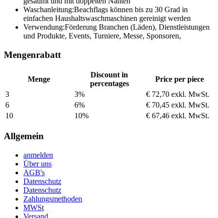
gesäumt und mit doppelten Nähten
Waschanleitung:
Beachflags können bis zu 30 Grad in
einfachen Haushaltswaschmaschinen gereinigt werden
Verwendung:
Förderung Branchen (Läden), Dienstleistungen
und Produkte, Events, Turniere, Messe, Sponsoren,
Mengenrabatt
Discount in
Menge
Price per piece
percentages
3
3%
€ 72,70
exkl. MwSt.
6
6%
€ 70,45
exkl. MwSt.
10
10%
€ 67,46
exkl. MwSt.
Allgemein
anmelden
Über uns
AGB's
Datenschutz
Datenschutz
Zahlungsmethoden
MWSt
Versand