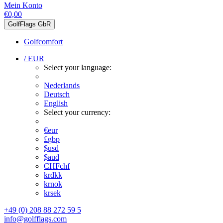
Mein Konto
€0,00
GolfFlags GbR
Golfcomfort
/ EUR
Select your language:
Nederlands
Deutsch
English
Select your currency:
€
eur
£
gbp
$
usd
$
aud
CHF
chf
kr
dkk
kr
nok
kr
sek
+49 (0) 208 88 272 59 5
info@golfflags.com