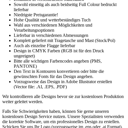
Sowohl einseitig als auch beidseitig Full Colour bedruckt
lieferbar
Niedrigste Preisgarantie!
Hohe Qualität und wetterbeständiges Tuch
Wahl aus verschiedenen Möglichkeiten und
Verarbeitungsoptionen
Lieferbar in verschiedenen Abmessungen
Komplett geliefert mit Tragetasche und Mast (Stock/Pol)
Auch als einzelne Flagge lieferbar
Design in CMYK Farben (RGB ist für den Druck
ungeeignet)
Bitte alle wichtigen Farbencodes angeben (PMS,
PANTONE)
Den Text in Kontouren konvertieren oder bitte die
gewünschten Fonts für das Design angeben.
Vorzugsweise das Design in Adobe Illustrator erstellen
(Vector file: .AI, .EPS, .PDF)
Wir kontrollieren alle Designs bevor sie zur kostenlosen Produktion
weiter geleitet werden.
Falls Sie Schwierigkeiten haben, können Sie gerne unseren
kostenlosen Design Service nutzen. Unsere Spezialisten verwenden
die korrekte Software, um ein professionelles Design zu erstellen.
Schicken Sie uns Ihr Logo (vorzugsweise im .eps oder .ai Format),