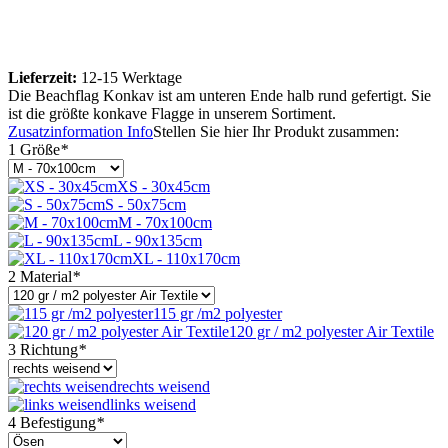
Lieferzeit:
12-15 Werktage
Die Beachflag Konkav ist am unteren Ende halb rund gefertigt. Sie
ist die größte konkave Flagge in unserem Sortiment.
Zusatzinformation
Info
Stellen Sie hier Ihr Produkt zusammen:
1 Größe
*
XS - 30x45cm
S - 50x75cm
M - 70x100cm
L - 90x135cm
XL - 110x170cm
2 Material
*
115 gr /m2 polyester
120 gr / m2 polyester Air Textile
3 Richtung
*
rechts weisend
links weisend
4 Befestigung
*