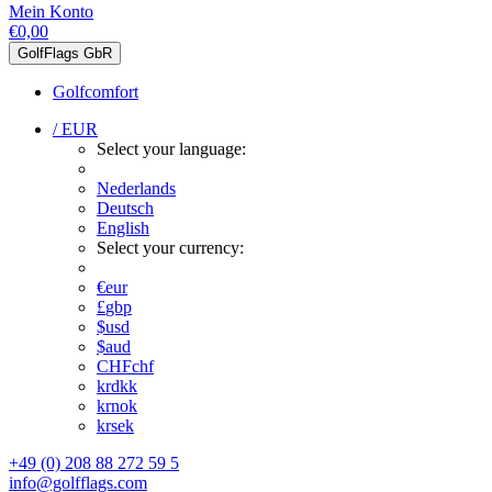
Mein Konto
€0,00
GolfFlags GbR
Golfcomfort
/ EUR
Select your language:
Nederlands
Deutsch
English
Select your currency:
€
eur
£
gbp
$
usd
$
aud
CHF
chf
kr
dkk
kr
nok
kr
sek
+49 (0) 208 88 272 59 5
info@golfflags.com