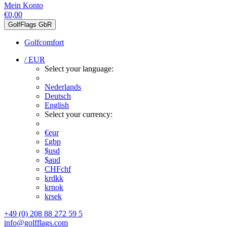
Mein Konto
€0,00
GolfFlags GbR
Golfcomfort
/ EUR
Select your language:
Nederlands
Deutsch
English
Select your currency:
€
eur
£
gbp
$
usd
$
aud
CHF
chf
kr
dkk
kr
nok
kr
sek
+49 (0) 208 88 272 59 5
info@golfflags.com