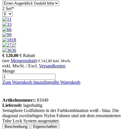
2 Set
*
1
3
6
9
18
27
36
€
120,00
€
Rabatt
(see
Mengenrabatt
)
€
142,80
Inkl. MwSt.
exkl. MwSt. / Excl.
Versandkosten
Menge
Zum Warenkorb hinzufügen
Ihr Warenkorb
Artikelnummer::
81049
Lieferzeit:
lagerhaltig
Semaphore Golffahnen in der Farbkombination weiß - blau. Die
diagonal zweifarbigen Nylon Fahnen sind mit dem renommierten
Tube Lock System ausgestattet.
Beschreibung
Eigenschaften