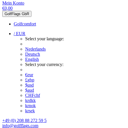
Mein Konto
€0,00
GolfFlags GbR
Golfcomfort
/ EUR
Select your language:
Nederlands
Deutsch
English
Select your currency:
€
eur
£
gbp
$
usd
$
aud
CHF
chf
kr
dkk
kr
nok
kr
sek
+49 (0) 208 88 272 59 5
info@golfflags.com