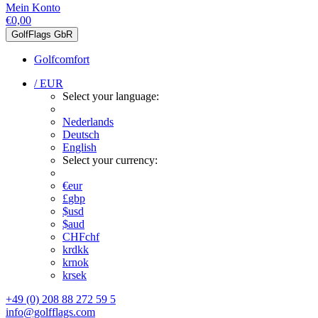
Mein Konto
€0,00
GolfFlags GbR
Golfcomfort
/ EUR
Select your language:
Nederlands
Deutsch
English
Select your currency:
€
eur
£
gbp
$
usd
$
aud
CHF
chf
kr
dkk
kr
nok
kr
sek
+49 (0) 208 88 272 59 5
info@golfflags.com