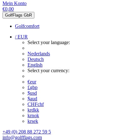
Mein Konto
€0,00
GolfFlags GbR
Golfcomfort
/ EUR
Select your language:
Nederlands
Deutsch
English
Select your currency:
€
eur
£
gbp
$
usd
$
aud
CHF
chf
kr
dkk
kr
nok
kr
sek
+49 (0) 208 88 272 59 5
info@golfflags.com