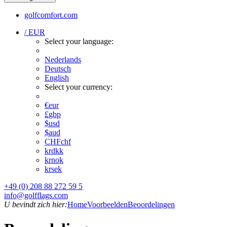
golfcomfort.com
/ EUR
Select your language:
Nederlands
Deutsch
English
Select your currency:
€
eur
£
gbp
$
usd
$
aud
CHF
chf
kr
dkk
kr
nok
kr
sek
+49 (0) 208 88 272 59 5
info@golfflags.com
U bevindt zich hier:
Home
Voorbeelden
Beoordelingen