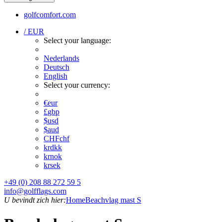
golfcomfort.com
/ EUR
Select your language:
Nederlands
Deutsch
English
Select your currency:
€
eur
£
gbp
$
usd
$
aud
CHF
chf
kr
dkk
kr
nok
kr
sek
+49 (0) 208 88 272 59 5
info@golfflags.com
U bevindt zich hier:
Home
Beachvlag mast S