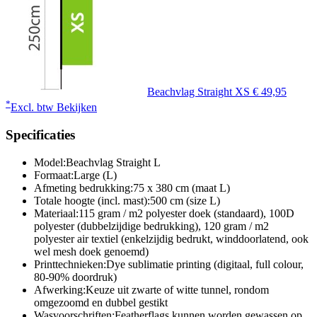
Beachvlag Straight XS
€ 49,95
*
Excl. btw
Bekijken
Specificaties
Model:
Beachvlag Straight L
Formaat:
Large (L)
Afmeting bedrukking:
75 x 380 cm (maat L)
Totale hoogte (incl. mast):
500 cm (size L)
Materiaal:
115 gram / m2 polyester doek (standaard), 100D
polyester (dubbelzijdige bedrukking), 120 gram / m2
polyester air textiel (enkelzijdig bedrukt, winddoorlatend, ook
wel mesh doek genoemd)
Printtechnieken:
Dye sublimatie printing (digitaal, full colour,
80-90% doordruk)
Afwerking:
Keuze uit zwarte of witte tunnel, rondom
omgezoomd en dubbel gestikt
Wasvoorschriften:
Featherflags kunnen worden gewassen op