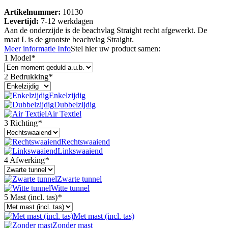
Artikelnummer:
10130
Levertijd:
7-12 werkdagen
Aan de onderzijde is de beachvlag Straight recht afgewerkt. De
maat L is de grootste beachvlag Straight.
Meer informatie
Info
Stel hier uw product samen:
1 Model
*
2 Bedrukking
*
Enkelzijdig
Dubbelzijdig
Air Textiel
3 Richting
*
Rechtswaaiend
Linkswaaiend
4 Afwerking
*
Zwarte tunnel
Witte tunnel
5 Mast (incl. tas)
*
Met mast (incl. tas)
Zonder mast