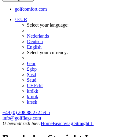
golfcomfort.com
/ EUR
Select your language:
Nederlands
Deutsch
English
Select your currency:
€
eur
£
gbp
$
usd
$
aud
CHF
chf
kr
dkk
kr
nok
kr
sek
+49 (0) 208 88 272 59 5
info@golfflags.com
U bevindt zich hier:
Home
Beachvlag Straight L