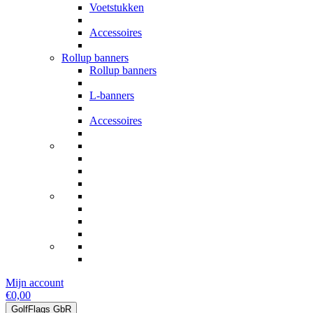
Voetstukken
Accessoires
Rollup banners
Rollup banners
L-banners
Accessoires
Mijn account
€0,00
GolfFlags GbR