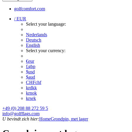
golfcomfort.com
/ EUR
Select your language:
Nederlands
Deutsch
English
Select your currency:
€
eur
£
gbp
$
usd
$
aud
CHF
chf
kr
dkk
kr
nok
kr
sek
+49 (0) 208 88 272 59 5
info@golfflags.com
U bevindt zich hier:
Home
Grondpin, met lager