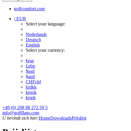
golfcomfort.com
/ EUR
Select your language:
Nederlands
Deutsch
English
Select your currency:
€
eur
£
gbp
$
usd
$
aud
CHF
chf
kr
dkk
kr
nok
kr
sek
+49 (0) 208 88 272 59 5
info@golfflags.com
U bevindt zich hier:
Home
Downloads
Prijslijst