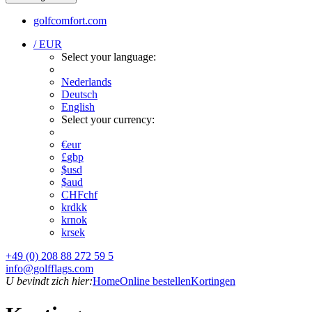
golfcomfort.com
/ EUR
Select your language:
Nederlands
Deutsch
English
Select your currency:
€
eur
£
gbp
$
usd
$
aud
CHF
chf
kr
dkk
kr
nok
kr
sek
+49 (0) 208 88 272 59 5
info@golfflags.com
U bevindt zich hier:
Home
Online bestellen
Kortingen