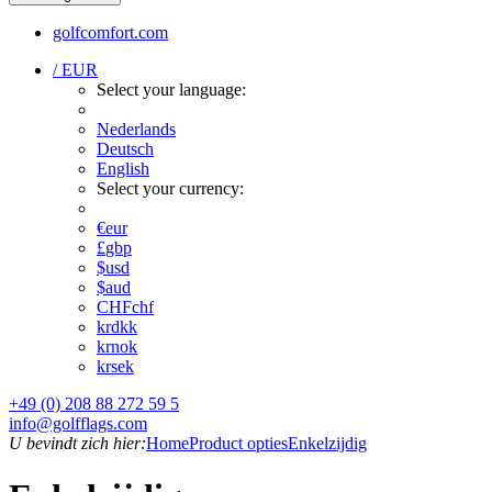
golfcomfort.com
/ EUR
Select your language:
Nederlands
Deutsch
English
Select your currency:
€
eur
£
gbp
$
usd
$
aud
CHF
chf
kr
dkk
kr
nok
kr
sek
+49 (0) 208 88 272 59 5
info@golfflags.com
U bevindt zich hier:
Home
Product opties
Enkelzijdig