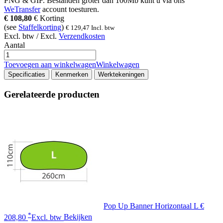
PNG & GIF
. Bestanden groter dan
100Mb
kunt u via ons
WeTransfer
account toesturen.
€
108,80
€
Korting
(see
Staffelkorting
)
€
129,47
Incl. btw
Excl. btw / Excl.
Verzendkosten
Aantal
Toevoegen aan winkelwagen
Winkelwagen
Specificaties
Kenmerken
Werktekeningen
Gerelateerde producten
Pop Up Banner Horizontaal L
€
*
208,80
Excl. btw
Bekijken