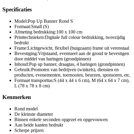
Specificaties
Model:
Pop Up Banner Rond S
Formaat:
Small (S)
Afmeting bedrukking:
100 x 100 cm
Printtechnieken:
Digitale full colour bedrukking, tweezijdig
bedrukt
Frame:
Lichtgewicht, flexibel (buigzaam) frame uit verenstaal
Bevestiging:
Vrijstaand, eventueel aan de grond te bevestigen
door middel van haringen (grondpinnen)
Inhoud:
Pop up banner, draagtas, 4 haringen (grondpinnen)
Gebruik:
Promoten van bedrijven (winkels), diensten en
producten, evenementen, toernooien, beurzen, sponsoren, etc.
Formaat transporttas:
S (44 x 44 x 6 cm), M (64 x 64 x 7 cm),
L (78 x 78 x 8 cm)
Kenmerken
Rond model
De kleinste diameter
Binnen enkele seconden opgezet en opgevouwen
Aan beide kanten bedrukt
Scherpe prijzen