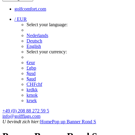
golfcomfort.com
/ EUR
Select your language:
Nederlands
Deutsch
English
Select your currency:
€
eur
£
gbp
$
usd
$
aud
CHF
chf
kr
dkk
kr
nok
kr
sek
+49 (0) 208 88 272 59 5
info@golfflags.com
U bevindt zich hier:
Home
Pop up Banner Rond S