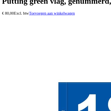
Putting green vlag, genummerd
€
80,00
Excl. btw
Toevoegen aan winkelwagen