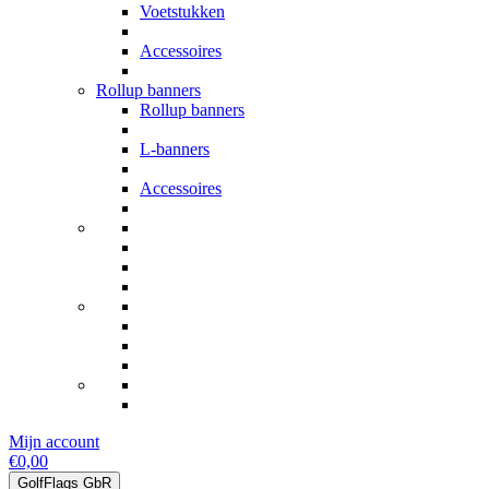
Voetstukken
Accessoires
Rollup banners
Rollup banners
L-banners
Accessoires
Mijn account
€0,00
GolfFlags GbR