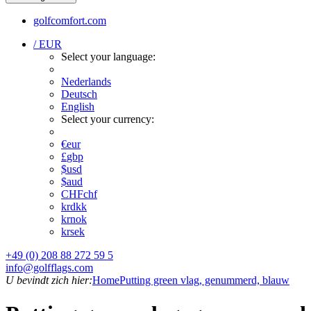
golfcomfort.com
/ EUR
Select your language:
Nederlands
Deutsch
English
Select your currency:
€
eur
£
gbp
$
usd
$
aud
CHF
chf
kr
dkk
kr
nok
kr
sek
+49 (0) 208 88 272 59 5
info@golfflags.com
U bevindt zich hier:
Home
Putting green vlag, genummerd, blauw