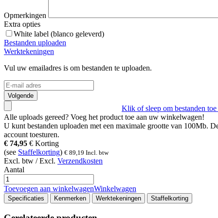
Opmerkingen
Extra opties
White label (blanco geleverd)
Bestanden uploaden
Werktekeningen
Vul uw emailadres is om bestanden te uploaden.
Volgende
Klik of sleep om bestanden toe
Alle uploads gereed? Voeg het product toe aan uw winkelwagen!
U kunt bestanden uploaden met een maximale grootte van
100Mb
. D
account toesturen.
€
74,95
€
Korting
(see
Staffelkorting
)
€
89,19
Incl. btw
Excl. btw / Excl.
Verzendkosten
Aantal
Toevoegen aan winkelwagen
Winkelwagen
Specificaties
Kenmerken
Werktekeningen
Staffelkorting
Gerelateerde producten