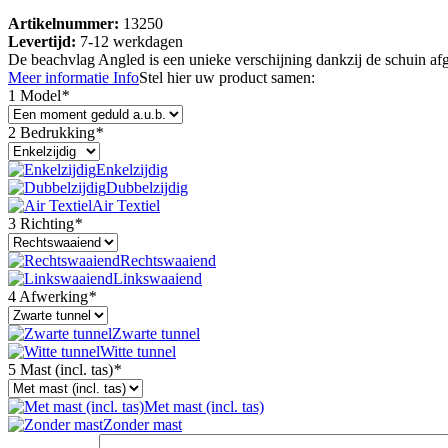
Artikelnummer:
13250
Levertijd:
7-12 werkdagen
De beachvlag Angled is een unieke verschijning dankzij de schuin a
Meer informatie
Info
Stel hier uw product samen:
1 Model
*
2 Bedrukking
*
Enkelzijdig
Dubbelzijdig
Air Textiel
3 Richting
*
Rechtswaaiend
Linkswaaiend
4 Afwerking
*
Zwarte tunnel
Witte tunnel
5 Mast (incl. tas)
*
Met mast (incl. tas)
Zonder mast