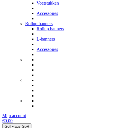
Voetstukken
Accessoires
Rollup banners
Rollup banners
L-banners
Accessoires
Mijn account
€0,00
GolfFlags GbR