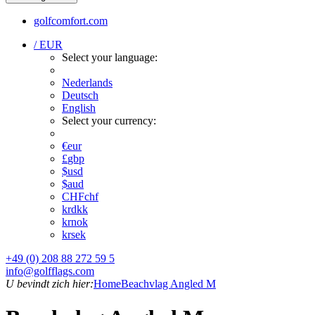
golfcomfort.com
/ EUR
Select your language:
Nederlands
Deutsch
English
Select your currency:
€
eur
£
gbp
$
usd
$
aud
CHF
chf
kr
dkk
kr
nok
kr
sek
+49 (0) 208 88 272 59 5
info@golfflags.com
U bevindt zich hier:
Home
Beachvlag Angled M