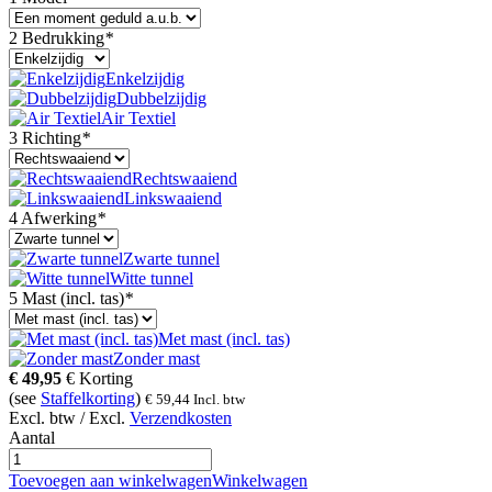
2 Bedrukking
*
Enkelzijdig
Dubbelzijdig
Air Textiel
3 Richting
*
Rechtswaaiend
Linkswaaiend
4 Afwerking
*
Zwarte tunnel
Witte tunnel
5 Mast (incl. tas)
*
Met mast (incl. tas)
Zonder mast
€
49,95
€
Korting
(see
Staffelkorting
)
€
59,44
Incl. btw
Excl. btw / Excl.
Verzendkosten
Aantal
Toevoegen aan winkelwagen
Winkelwagen