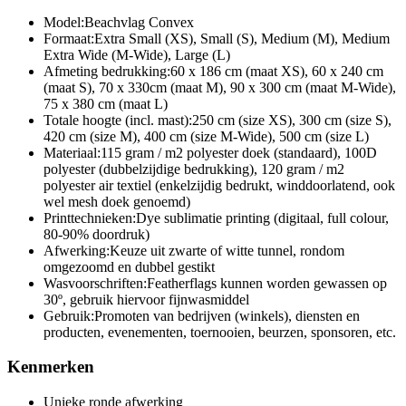
Model:
Beachvlag Convex
Formaat:
Extra Small (XS), Small (S), Medium (M), Medium
Extra Wide (M-Wide), Large (L)
Afmeting bedrukking:
60 x 186 cm (maat XS), 60 x 240 cm
(maat S), 70 x 330cm (maat M), 90 x 300 cm (maat M-Wide),
75 x 380 cm (maat L)
Totale hoogte (incl. mast):
250 cm (size XS), 300 cm (size S),
420 cm (size M), 400 cm (size M-Wide), 500 cm (size L)
Materiaal:
115 gram / m2 polyester doek (standaard), 100D
polyester (dubbelzijdige bedrukking), 120 gram / m2
polyester air textiel (enkelzijdig bedrukt, winddoorlatend, ook
wel mesh doek genoemd)
Printtechnieken:
Dye sublimatie printing (digitaal, full colour,
80-90% doordruk)
Afwerking:
Keuze uit zwarte of witte tunnel, rondom
omgezoomd en dubbel gestikt
Wasvoorschriften:
Featherflags kunnen worden gewassen op
30º, gebruik hiervoor fijnwasmiddel
Gebruik:
Promoten van bedrijven (winkels), diensten en
producten, evenementen, toernooien, beurzen, sponsoren, etc.
Kenmerken
Unieke ronde afwerking