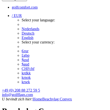
golfcomfort.com
/ EUR
Select your language:
Nederlands
Deutsch
English
Select your currency:
€
eur
£
gbp
$
usd
$
aud
CHF
chf
kr
dkk
kr
nok
kr
sek
+49 (0) 208 88 272 59 5
info@golfflags.com
U bevindt zich hier:
Home
Beachvlag Convex