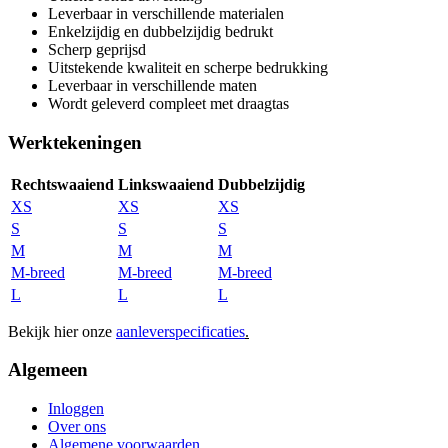
Leverbaar in verschillende materialen
Enkelzijdig en dubbelzijdig bedrukt
Scherp geprijsd
Uitstekende kwaliteit en scherpe bedrukking
Leverbaar in verschillende maten
Wordt geleverd compleet met draagtas
Werktekeningen
Rechtswaaiend
Linkswaaiend
Dubbelzijdig
XS
XS
XS
S
S
S
M
M
M
M-breed
M-breed
M-breed
L
L
L
Bekijk hier onze
aanleverspecificaties
.
Algemeen
Inloggen
Over ons
Algemene voorwaarden