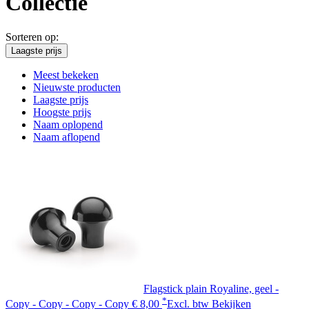
Collectie
Sorteren op:
Laagste prijs
Meest bekeken
Nieuwste producten
Laagste prijs
Hoogste prijs
Naam oplopend
Naam aflopend
Flagstick plain Royaline, geel -
*
Copy - Copy - Copy - Copy
€ 8,00
Excl. btw
Bekijken