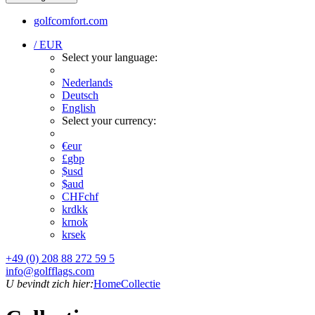
golfcomfort.com
/ EUR
Select your language:
Nederlands
Deutsch
English
Select your currency:
€
eur
£
gbp
$
usd
$
aud
CHF
chf
kr
dkk
kr
nok
kr
sek
+49 (0) 208 88 272 59 5
info@golfflags.com
U bevindt zich hier:
Home
Collectie