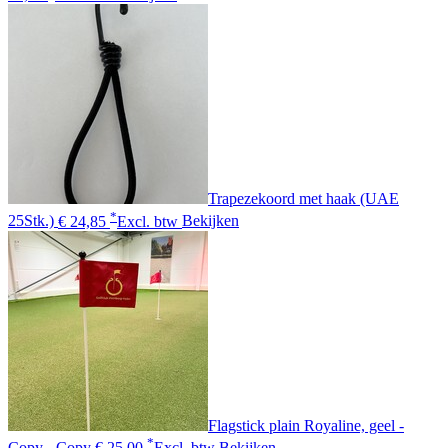
Trapezekoord met haak (UAE
*
25Stk.)
€ 24,85
Excl. btw
Bekijken
Flagstick plain Royaline, geel -
*
Copy - Copy
€ 25,00
Excl. btw
Bekijken